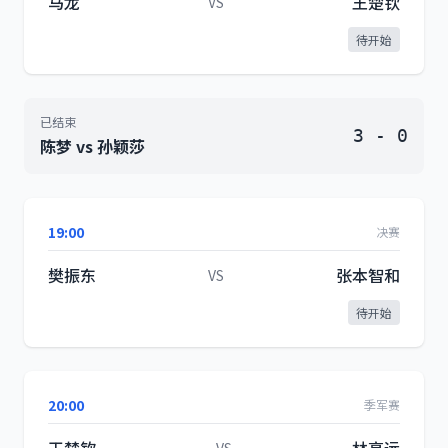
马龙
王楚钦
VS
待开始
已结束
3 - 0
陈梦 vs 孙颖莎
19:00
决赛
樊振东
张本智和
VS
待开始
20:00
季军赛